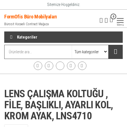
İçeriğe
Sitemize Hoşgeldiniz.
atla
FormOfis Büro Mobilyaları
0
Bürosit Kocaeli Contract Mağaza
Menü
Kategoriler
LENS ÇALIŞMA KOLTUĞU ,
FİLE, BAŞLIKLI, AYARLI KOL,
KROM AYAK, LNS4710