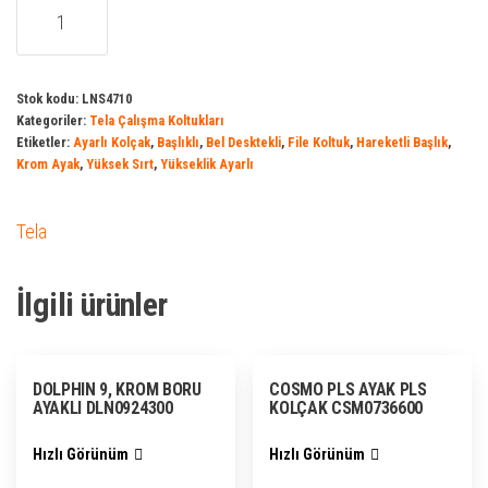
LENS
ÇALIŞMA
KOLTUĞU
,
Stok kodu:
LNS4710
Kategoriler:
Tela Çalışma Koltukları
FİLE,
Etiketler:
Ayarlı Kolçak
,
Başlıklı
,
Bel Desktekli
,
File Koltuk
,
Hareketli Başlık
,
BAŞLIKLI,
Krom Ayak
,
Yüksek Sırt
,
Yükseklik Ayarlı
AYARLI
KOL,
Tela
KROM
AYAK,
İlgili ürünler
LNS4710
adet
DOLPHIN 9, KROM BORU
COSMO PLS AYAK PLS
AYAKLI DLN0924300
KOLÇAK CSM0736600
Hızlı Görünüm
Hızlı Görünüm