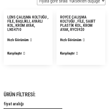
LENS ÇALIŞMA KOLTUĞU ,
ROYCE ÇALIŞMA
FİLE, BAŞLIKLI, AYARLI
KOLTUĞU , FİLE, SABİT
KOL, KROM AYAK,
PLASTİK KOL, KROM
LNS4710
AYAK, RYC5920
Markalar
-
Hızlı Görünüm
Hızlı Görünüm
Akın metal
(0)
Bürosit
(0)
Karşılaştır
Karşılaştır
Formofis
(0)
Güreler
(0)
Tela
(2)
ÜRÜN FILTRESI:
Ürün etiketleri
-
fiyat aralığı