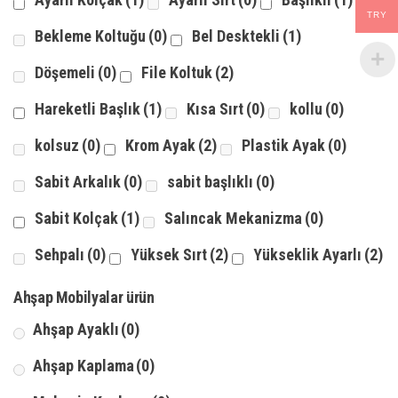
Yükseklik Ayarlı
(2)
TRY
Bekleme Koltuğu
(0)
Bel Desktekli
(1)
Ahşap Mobilyalar ürün
Döşemeli
(0)
File Koltuk
(2)
Ahşap Ayaklı
(0)
Hareketli Başlık
(1)
Kısa Sırt
(0)
kollu
(0)
Ahşap Kaplama
(0)
kolsuz
(0)
Krom Ayak
(2)
Plastik Ayak
(0)
Melamin Kaplama
(0)
Sabit Arkalık
(0)
sabit başlıklı
(0)
Sabit Kolçak
(1)
Salıncak Mekanizma
(0)
Metal ayaklı
(0)
Sehpalı
(0)
Yüksek Sırt
(2)
Yükseklik Ayarlı
(2)
Ahşap Mobilyalar ürün
Ahşap Ayaklı
(0)
Ahşap Kaplama
(0)