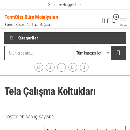
İçeriğe
Sitemize Hoşgeldiniz.
atla
FormOfis Büro Mobilyaları
0
Bürosit Kocaeli Contract Mağaza
Menü
Kategoriler
Tela Çalışma Koltukları
Gösterilen sonuç sayısı: 2
fiyat aralığı