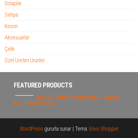
Dolaplar
Sehpa
Keson
Aksesuarlar
Çelik
Özel Üretim Ürünler
FEATURED PRODUCTS
IDEA 9 - YÖNETİCİ KOLTUĞU - AYARLI
KOL - IDAB924100
WordPress
gururla sunar
|
Tema:
Envo Shopper