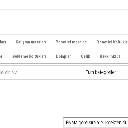
ları
Çalışma masaları
Yönetici masaları
Yönetici Koltukla
er
Bekleme koltukları
Dolaplar
Çelik
Hakkımızda