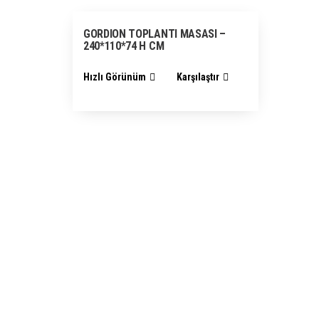
GORDION TOPLANTI MASASI –
Markalar
240*110*74 H CM
Akın metal
(0)
Hızlı Görünüm
Karşılaştır
Bürosit
(1)
Formofis
(0)
Güreler
(0)
Tela
(0)
Ürün etiketleri
Alüminyum Ayak
(0)
Alüminyum Kolç
Bekleme Koltuğu
(0)
Bel Desktekli
(0