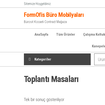
İçeriğe
Sitemize Hoşgeldiniz.
atla
FormOfis Büro Mobilyaları
Bürosit Kocaeli Contract Mağaza
AnaSayfa
Tüm Ürünler
Çalışma Koltuk
Kanepel
Kategoriler
Toplantı Masaları
Tek bir sonuç gösteriliyor